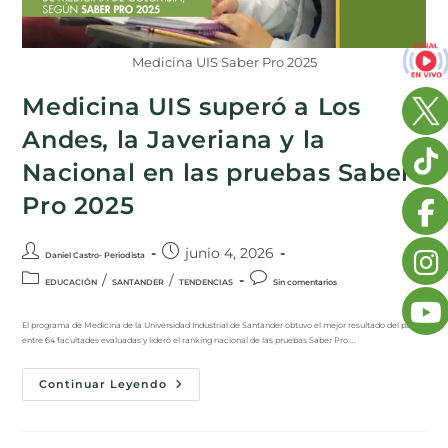
Medicina UIS Saber Pro 2025
Medicina UIS superó a Los
Andes, la Javeriana y la
Nacional en las pruebas Saber
Pro 2025
junio 4, 2026
Daniel Castro- Periodista
/
/
EDUCACIÓN
SANTANDER
TENDENCIAS
Sin comentarios
El programa de Medicina de la Universidad Industrial de Santander obtuvo el mejor resultado del país
entre 64 facultades evaluadas y lideró el ranking nacional de las pruebas Saber Pro.…
Continuar Leyendo