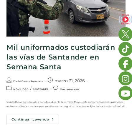
Mil uniformados custodiarán
las vías de Santander en
Semana Santa
marzo 31, 2026
Daniel Castro- Periodista
/
MOVILIDAD
SANTANDER
Sin comentarios
Si usted tiene previsto salir a carretera durante la Semana Mayor, estas recomendaciones para viajar
en Semana Santa son clave para movilizarse con seguridad. Mientras el Ejército Nacional confirmó el…
Continuar Leyendo