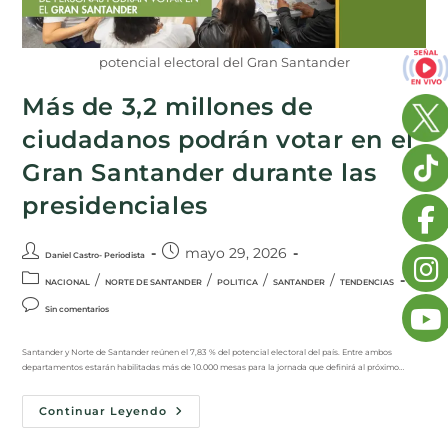
potencial electoral del Gran Santander
Más de 3,2 millones de
ciudadanos podrán votar en el
Gran Santander durante las
presidenciales
mayo 29, 2026
Daniel Castro- Periodista
/
/
/
/
NACIONAL
NORTE DE SANTANDER
POLITICA
SANTANDER
TENDENCIAS
Sin comentarios
Santander y Norte de Santander reúnen el 7,83 % del potencial electoral del país. Entre ambos
departamentos estarán habilitadas más de 10.000 mesas para la jornada que definirá al próximo…
Continuar Leyendo