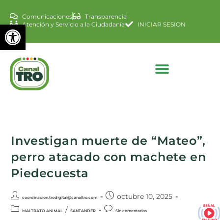
Comunicaciones
Transparencia
Abrir barra de herramienta
Atención y Servicio a la Ciudadanía
INICIAR SESION
Investigan muerte de “Mateo”,
perro atacado con machete en
Piedecuesta
octubre 10, 2025
coordinacion.trodigital@canaltro.com
/
MALTRATO ANIMAL
SANTANDER
Sin comentarios