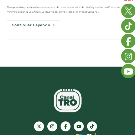
El responsable podría enfrentar una pena de hasta nueve años de prisión y multas de 60 salarios
mínimos, según la Ley Ángel. La muerte del perro 'Mateo' en Piedecuesta ha…
Continuar Leyendo