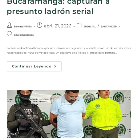
Bucaramanga: capturan a
presunto ladrón serial
abril 21, 2026
/
Edward Pinilla
JUDICIAL
SANTANDER
Sin comentarios
La Policía identificó al hombre gracias a cámaras de seguridad y lo señala como uno de los principales
responsables del hurto de motocicletas. Un operativo de la Policía Metropolitana permitió…
Continuar Leyendo