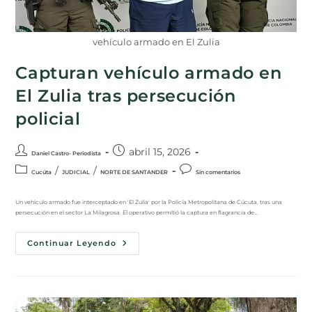
vehículo armado en El Zulia
Capturan vehículo armado en
El Zulia tras persecución
policial
abril 15, 2026
Daniel Castro- Periodista
/
/
Cucúta
JUDICIAL
NORTE DE SANTANDER
Sin comentarios
Un vehículo armado fue interceptado en 'El Zulia' por la Policía Metropolitana de Cúcuta, tras una
persecución en el sector La Milagrosa. El operativo permitió la captura en flagrancia de…
Continuar Leyendo