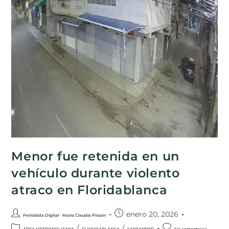
Menor fue retenida en un
vehículo durante violento
atraco en Floridablanca
enero 20, 2026
Periodista Digital - María Claudia Pinzón
/
/
ÁREA METROPOLITANA
FLORIDABLANCA
SANTANDER
Sin comentarios