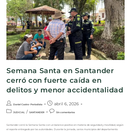
Semana Santa en Santander
cerró con fuerte caída en
delitos y menor accidentalidad
abril 6, 2026
Daniel Castro- Periodista
/
JUDICIAL
SANTANDER
Sin comentarios
Santander cerró la Semana Santa con un balance positivo en materia de seguridad y movilidad, según
el reporte entregado por las autoridades. Durante la jornada, varios municipios del departamento