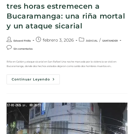
tres horas estremecen a
Bucaramanga: una riña mortal
y un ataque sicarial
febrero 3, 2026
/
Edward Pinilla
JUDICIAL
SANTANDER
Sin comentarios
Riña en Gaitán y ataque sicarial en San Rafael Una noche marcada por la violencia se vivió en
Bucaramanga, donde dos hechos aislados dejaron como saldo dos hombres muertos en…
Continuar Leyendo