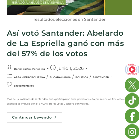
resultados elecciones en Santander
Así votó Santander: Abelardo
de La Espriella ganó con más
del 57% de los votos
junio 1, 2026
Daniel Castro- Periodista
/
/
/
ÁREA METROPOLITANA
BUCARAMANGA
POLITICA
SANTANDER
Sin comentarios
Más de 1,2 millones de santandereanos participaron en la primera vuelta presidencial. Abelardo de La
Espriella se impuso con el 57,09 % de los votos y superó por más de…
Continuar Leyendo