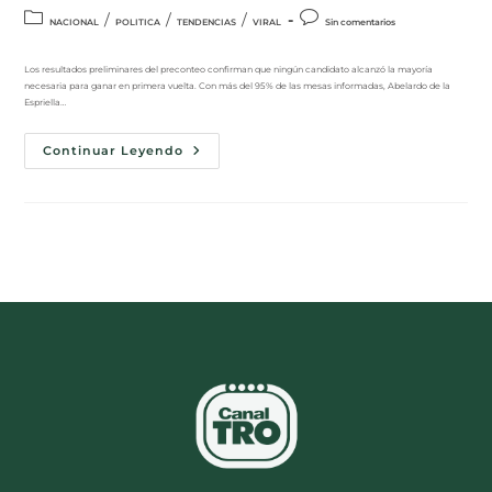
/
/
/
NACIONAL
POLITICA
TENDENCIAS
VIRAL
Sin comentarios
Los resultados preliminares del preconteo confirman que ningún candidato alcanzó la mayoría
necesaria para ganar en primera vuelta. Con más del 95% de las mesas informadas, Abelardo de la
Espriella…
Continuar Leyendo