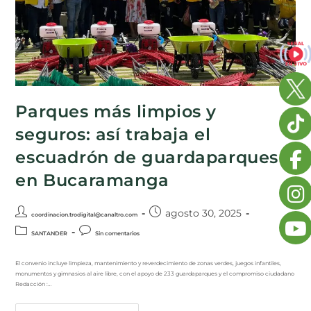
Parques más limpios y
seguros: así trabaja el
escuadrón de guardaparques
en Bucaramanga
agosto 30, 2025
coordinacion.trodigital@canaltro.com
SANTANDER
Sin comentarios
El convenio incluye limpieza, mantenimiento y reverdecimiento de zonas verdes, juegos infantiles,
monumentos y gimnasios al aire libre, con el apoyo de 233 guardaparques y el compromiso ciudadano
Redacción :…