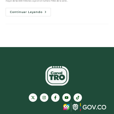
mayor de $2.600 millones cayó en el número 7002 de la serie…
Continuar Leyendo