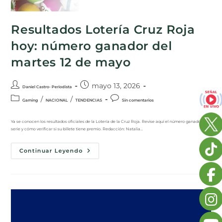
Resultados Lotería Cruz Roja
hoy: número ganador del
martes 12 de mayo
mayo 13, 2026
Daniel Castro- Periodista
/
/
Gaming
NACIONAL
TENDENCIAS
Sin comentarios
Ya se conocen los resultados oficiales de la Lotería de la Cruz Roja. Revise aquí el número ganador, la
serie y cómo verificar si su billete tiene premio. Redacción: Natalia…
Continuar Leyendo