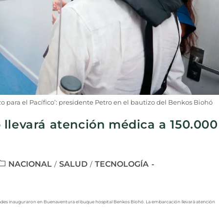
 para el Pacífico’: presidente Petro en el bautizo del Benkos Biohó
 llevará atención médica a 150.000
NACIONAL
SALUD
TECNOLOGÍA
/
/
ridades inauguraron en Buenaventura el buque hospital Benkos Biohó. La embarcación llevará atención