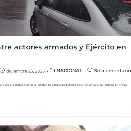
tre actores armados y Ejército en
NACIONAL
Sin comentario
diciembre 23, 2025
l quedó registrado en video, afectando la movilidad entre Pasto y Chachagüí, durante las primeras