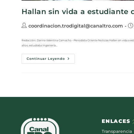
Hallan sin vida a estudiante 
coordinacion.trodigital@canaltro.com
Redacción: Danna Valentina Camacho - Periodista Oriente Noticias Hallan sin vida a es
años, estudiaba Ingeniería…
Continuar Leyendo
ENLACES
Transparencia