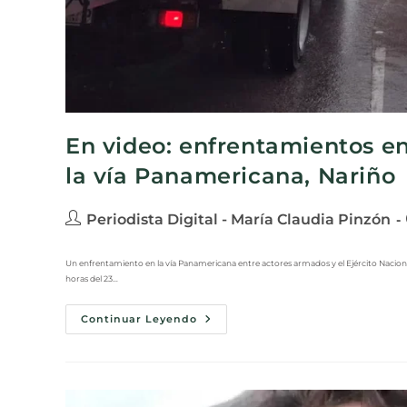
En video: enfrentamientos en
la vía Panamericana, Nariño
Periodista Digital - María Claudia Pinzón
Un enfrentamiento en la vía Panamericana entre actores armados y el Ejército Naciona
horas del 23…
Continuar Leyendo