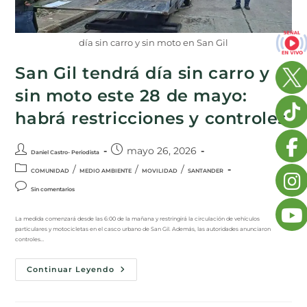
día sin carro y sin moto en San Gil
San Gil tendrá día sin carro y
sin moto este 28 de mayo:
habrá restricciones y controles
mayo 26, 2026
Daniel Castro- Periodista
/
/
/
COMUNIDAD
MEDIO AMBIENTE
MOVILIDAD
SANTANDER
Sin comentarios
La medida comenzará desde las 6:00 de la mañana y restringirá la circulación de vehículos
particulares y motocicletas en el casco urbano de San Gil. Además, las autoridades anunciaron
controles…
Continuar Leyendo