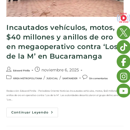
Incautados vehículos, motos,
$40 millones y anillos de oro
en megaoperativo contra ‘Los
de la M’ en Bucaramanga
noviembre 6, 2025
Edward Pinilla
/
/
ÁREA METROPOLITANA
JUDICIAL
SANTANDER
Sin comentarios
Redacción: Edward Pinilla - Periodista Oriente Noticias Incautados vehículos, motos, $40 millones y
anillos de oro en operativo contra ‘Los de la M’. Las autoridades desarticularon al grupo delincuencial
‘Los…
Continuar Leyendo