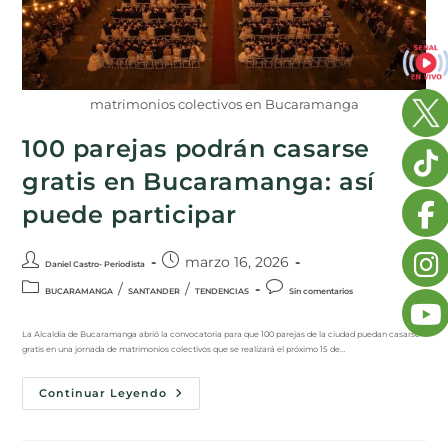
matrimonios colectivos en Bucaramanga
100 parejas podrán casarse
gratis en Bucaramanga: así
puede participar
marzo 16, 2026
Daniel Castro- Periodista
/
/
BUCARAMANGA
SANTANDER
TENDENCIAS
Sin comentarios
La Alcaldía de Bucaramanga abrió la convocatoria para que 100 parejas de la ciudad puedan casarse
gratis en una jornada de matrimonios colectivos que se realizará el próximo 15 de…
Continuar Leyendo