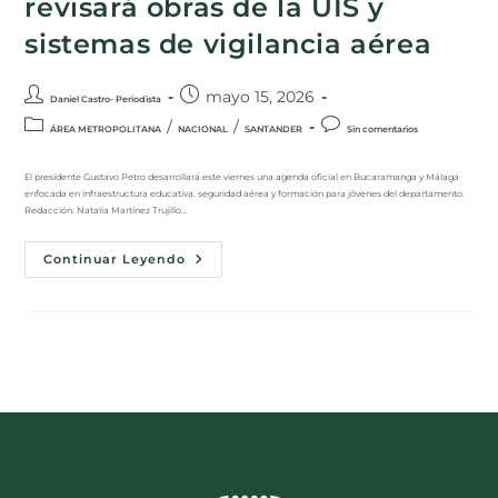
revisará obras de la UIS y
sistemas de vigilancia aérea
mayo 15, 2026
Daniel Castro- Periodista
/
/
ÁREA METROPOLITANA
NACIONAL
SANTANDER
Sin comentarios
El presidente Gustavo Petro desarrollará este viernes una agenda oficial en Bucaramanga y Málaga
enfocada en infraestructura educativa, seguridad aérea y formación para jóvenes del departamento.
Redacción: Natalia Martínez Trujillo…
Continuar Leyendo