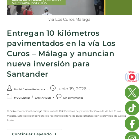
vía Los Curos Málaga
Entregan 10 kilómetros
pavimentados en la vía Los
Curos – Málaga y anuncian
nueva inversión para
Santander
junio 19, 2026
Daniel Castro- Periodista
/
MOVILIDAD
SANTANDER
Sin comentarios
El Gobierno nacional entregó oficialmente 10 kilómetros de pavimentación en la vía Los Curos –
Málaga. Este corredor conecta el área metropolitana de Bucaramanga con la provincia de García
Rovira.…
Continuar Leyendo