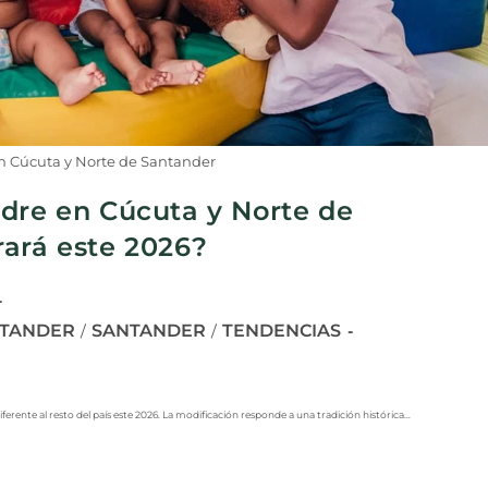
n Cúcuta y Norte de Santander
adre en Cúcuta y Norte de
rará este 2026?
NTANDER
SANTANDER
TENDENCIAS
/
/
erente al resto del país este 2026. La modificación responde a una tradición histórica…