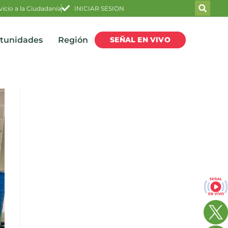
vicio a la Ciudadanía
INICIAR SESION
SEÑAL EN VIVO
rtunidades
Región