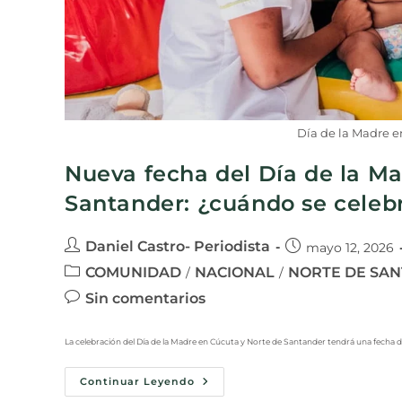
Día de la Madre e
Nueva fecha del Día de la M
Santander: ¿cuándo se celeb
Daniel Castro- Periodista
mayo 12, 2026
COMUNIDAD
NACIONAL
NORTE DE SA
/
/
Sin comentarios
La celebración del Día de la Madre en Cúcuta y Norte de Santander tendrá una fecha dif
Continuar Leyendo