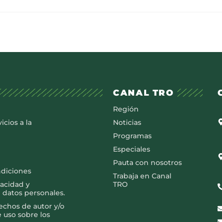
CANAL TRO
Región
icios a la
Noticias
Programas
Especiales
Pauta con nosotros
ndiciones
Trabaja en Canal
vacidad y
TRO
 datos personales.
rechos de autor y/o
e uso sobre los