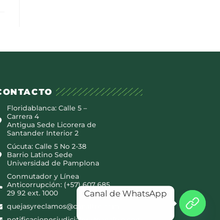
CONTACTO
Floridablanca: Calle 5 –
Carrera 4
Antigua Sede Licorera de
Santander Interior 2
Cúcuta: Calle 5 No 2-38
Barrio Latino Sede
Universidad de Pamplona
Conmutador y Línea
Anticorrupción: (+57) 607 685
Canal de WhatsApp
29 92 ext. 1000
quejasyreclamos@canaltro.com
notificacionesjudiciales@canaltro.com