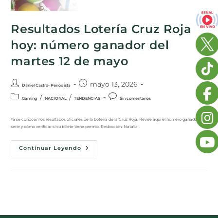
Resultados Lotería Cruz Roja
hoy: número ganador del
martes 12 de mayo
mayo 13, 2026
Daniel Castro- Periodista
/
/
Gaming
NACIONAL
TENDENCIAS
Sin comentarios
Ya se conocen los resultados oficiales de la Lotería de la Cruz Roja. Revise aquí el número ganador, la
serie y cómo verificar si su billete tiene premio. Redacción: Natalia…
Continuar Leyendo