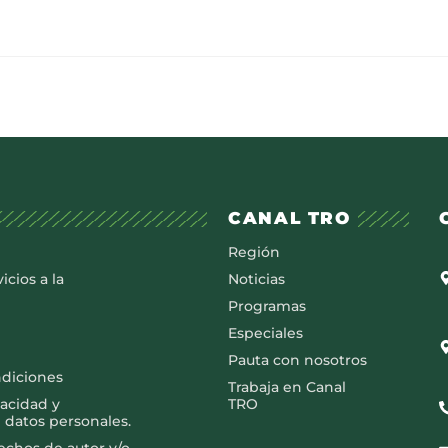
CANAL TRO
Región
icios a la
Noticias
Programas
Especiales
Pauta con nosotros
ndiciones
Trabaja en Canal
vacidad y
TRO
 datos personales.
rechos de autor y/o