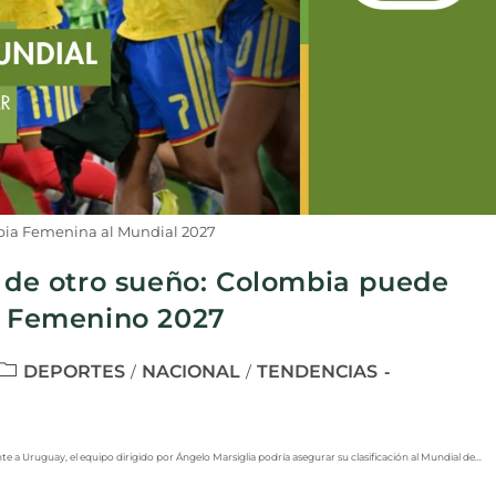
bia Femenina al Mundial 2027
s de otro sueño: Colombia puede
al Femenino 2027
DEPORTES
NACIONAL
TENDENCIAS
/
/
nte a Uruguay, el equipo dirigido por Ángelo Marsiglia podría asegurar su clasificación al Mundial de…