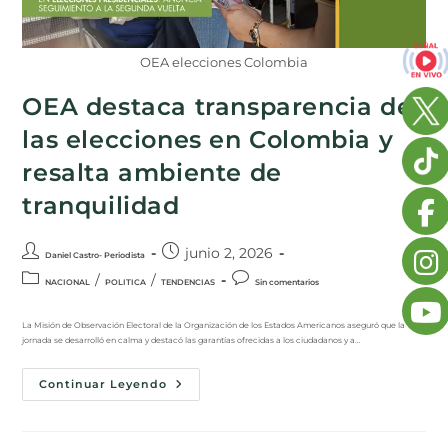
OEA elecciones Colombia
OEA destaca transparencia de
las elecciones en Colombia y
resalta ambiente de
tranquilidad
junio 2, 2026
Daniel Castro- Periodista
/
/
NACIONAL
POLITICA
TENDENCIAS
Sin comentarios
La Misión de Observación Electoral de la Organización de los Estados Americanos aseguró que la
jornada se desarrolló en calma y destacó las garantías ofrecidas a los ciudadanos y a…
Continuar Leyendo