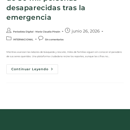
desaparecidas tras la
emergencia
junio 26, 2026
Periodista Digital - María Claudia Pinzón
INTERNACIONAL
Sin comentarios
Mientras avanzan las labores de búsqueda y rescate, miles de familias siguen sin conocer el paradero
de sus seres queridos. Una plataforma ciudadana reúne los reportes, aunque las cifras no…
Continuar Leyendo