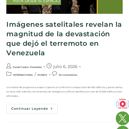
Imágenes satelitales revelan la
magnitud de la devastación
que dejó el terremoto en
Venezuela
julio 6, 2026
Daniel Castro- Periodista
/
INTERNACIONAL
MUNDO
Sin comentarios
Un análisis del programa europeo Copernicus confirmó el colapso total de 606 edificios y graves daños
en otros 448. Además, herramientas de inteligencia artificial identificaron más de 10.000 edificaciones
afectadas…
Continuar Leyendo