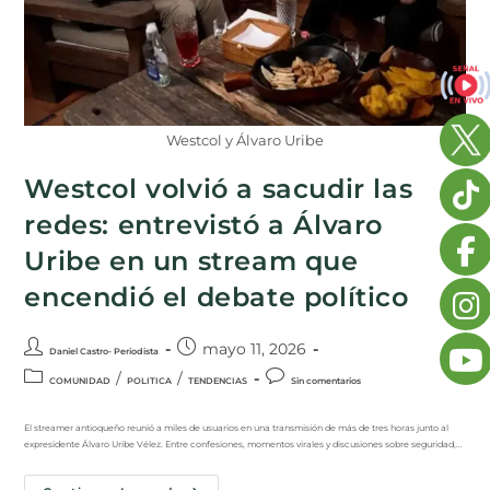
Westcol y Álvaro Uribe
Westcol volvió a sacudir las
redes: entrevistó a Álvaro
Uribe en un stream que
encendió el debate político
mayo 11, 2026
Daniel Castro- Periodista
/
/
COMUNIDAD
POLITICA
TENDENCIAS
Sin comentarios
El streamer antioqueño reunió a miles de usuarios en una transmisión de más de tres horas junto al
expresidente Álvaro Uribe Vélez. Entre confesiones, momentos virales y discusiones sobre seguridad,…