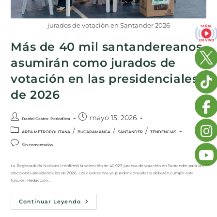
jurados de votación en Santander 2026
Más de 40 mil santandereanos
asumirán como jurados de
votación en las presidenciales
de 2026
mayo 15, 2026
Daniel Castro- Periodista
/
/
/
ÁREA METROPOLITANA
BUCARAMANGA
SANTANDER
TENDENCIAS
Sin comentarios
La Registraduría Nacional confirmó la selección de 40.923 jurados de votación en Santander para las
elecciones presidenciales de 2026. Los ciudadanos ya pueden consultar si deberán cumplir esta
función. Redacción:…
Continuar Leyendo