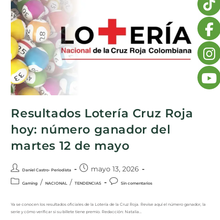
Resultados Lotería Cruz Roja
hoy: número ganador del
martes 12 de mayo
mayo 13, 2026
Daniel Castro- Periodista
/
/
Gaming
NACIONAL
TENDENCIAS
Sin comentarios
Ya se conocen los resultados oficiales de la Lotería de la Cruz Roja. Revise aquí el número ganador, la
serie y cómo verificar si su billete tiene premio. Redacción: Natalia…