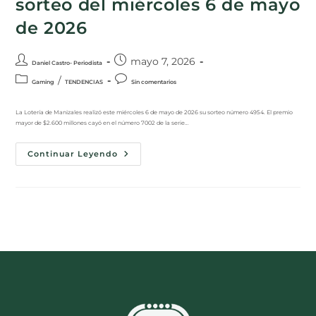
sorteo del miércoles 6 de mayo
de 2026
mayo 7, 2026
Daniel Castro- Periodista
/
Gaming
TENDENCIAS
Sin comentarios
La Lotería de Manizales realizó este miércoles 6 de mayo de 2026 su sorteo número 4954. El premio
mayor de $2.600 millones cayó en el número 7002 de la serie…
Continuar Leyendo