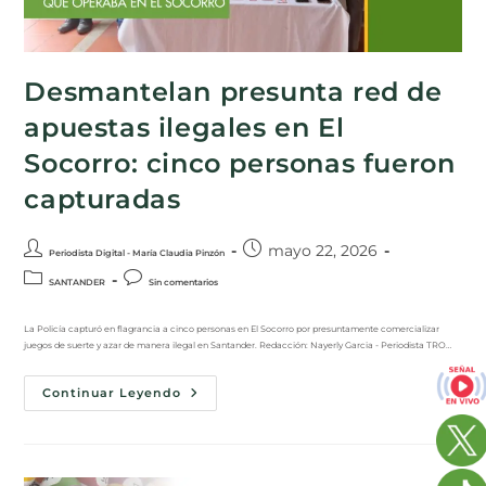
Desmantelan presunta red de
apuestas ilegales en El
Socorro: cinco personas fueron
capturadas
mayo 22, 2026
Periodista Digital - María Claudia Pinzón
SANTANDER
Sin comentarios
La Policía capturó en flagrancia a cinco personas en El Socorro por presuntamente comercializar
juegos de suerte y azar de manera ilegal en Santander. Redacción: Nayerly Garcia - Periodista TRO…
Continuar Leyendo