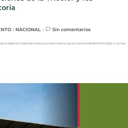
oria
ENTO
NACIONAL
Sin comentarios
/
es, la Selección Colombia iniciará una nueva aventura en la Copa Mundial de la FIFA 2026, un torneo