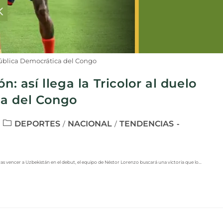
ública Democrática del Congo
n: así llega la Tricolor al duelo
ca del Congo
DEPORTES
NACIONAL
TENDENCIAS
/
/
as vencer a Uzbekistán en el debut, el equipo de Néstor Lorenzo buscará una victoria que lo…