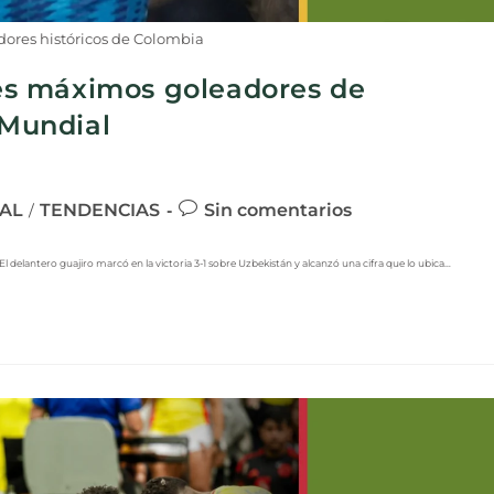
dores históricos de Colombia
tres máximos goleadores de
 Mundial
AL
TENDENCIAS
Sin comentarios
/
l delantero guajiro marcó en la victoria 3-1 sobre Uzbekistán y alcanzó una cifra que lo ubica…