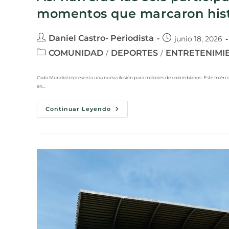
momentos que marcaron hist
Daniel Castro- Periodista
junio 18, 2026
COMUNIDAD
DEPORTES
ENTRETENIMI
/
/
Cada Mundial representa una nueva ilusión para millones de colombianos. Este miércol
en…
Continuar Leyendo