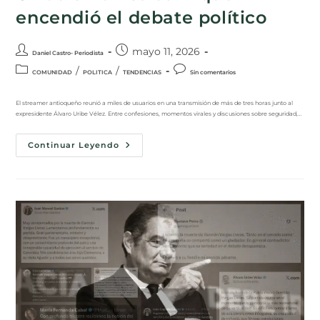
encendió el debate político
mayo 11, 2026
Daniel Castro- Periodista
/
/
COMUNIDAD
POLITICA
TENDENCIAS
Sin comentarios
El streamer antioqueño reunió a miles de usuarios en una transmisión de más de tres horas junto al
expresidente Álvaro Uribe Vélez. Entre confesiones, momentos virales y discusiones sobre seguridad,…
Continuar Leyendo