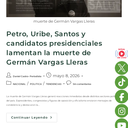
muerte de Germán Vargas Lleras
Petro, Uribe, Santos y
candidatos presidenciales
lamentan la muerte de
Germán Vargas Lleras
mayo 8, 2026
Daniel Castro- Periodista
/
/
NACIONAL
POLITICA
TENDENCIAS
Sin comentarios
La muerte de Germán Vargas Lleras generó reacciones inmediatas desde distintos sectores políticos
del país. Expresidentes, congresistas y figuras de oposición y oficialismo enviaron mensajes de
condolencia y destacaron la…
Continuar Leyendo