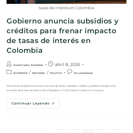
tasas de interés en Colombia
Gobierno anuncia subsidios y
créditos para frenar impacto
de tasas de interés en
Colombia
abril 8, 2026
Daniel Castro- Periodista
/
/
ECONOMÍA
NACIONAL
POLITICA
Sin comentarios
Petro lanza paquete económico tras alza de tasas: subsidios, créditos y posible emergencia El
aumento de la tasa del Banco de la República a 11,25% llevó al Gobierno a anunciar…
Continuar Leyendo