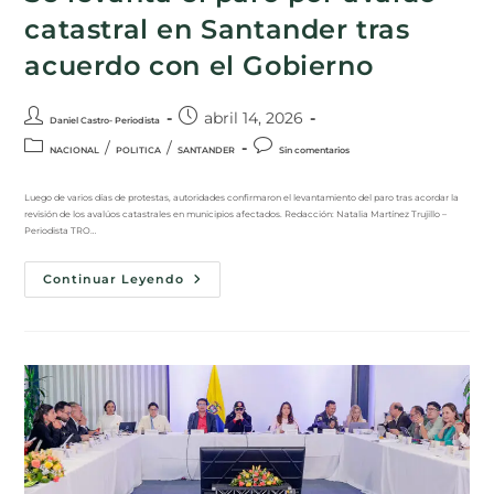
catastral en Santander tras
acuerdo con el Gobierno
abril 14, 2026
Daniel Castro- Periodista
/
/
NACIONAL
POLITICA
SANTANDER
Sin comentarios
Luego de varios días de protestas, autoridades confirmaron el levantamiento del paro tras acordar la
revisión de los avalúos catastrales en municipios afectados. Redacción: Natalia Martínez Trujillo –
Periodista TRO…
Continuar Leyendo