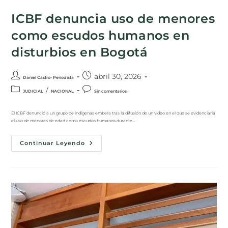
ICBF denuncia uso de menores
como escudos humanos en
disturbios en Bogotá
abril 30, 2026
Daniel Castro- Periodista
/
JUDICIAL
NACIONAL
Sin comentarios
El ICBF denunció a un grupo de indígenas embera tras la difusión de un video en el que se evidenciaría
el uso de menores de edad como escudos humanos durante…
Continuar Leyendo