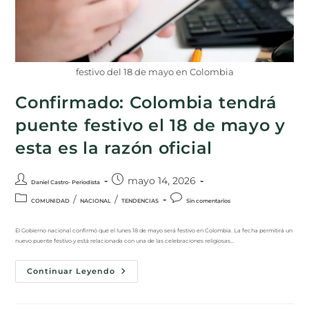
festivo del 18 de mayo en Colombia
Confirmado: Colombia tendrá
puente festivo el 18 de mayo y
esta es la razón oficial
mayo 14, 2026
Daniel Castro- Periodista
/
/
COMUNIDAD
NACIONAL
TENDENCIAS
Sin comentarios
El Gobierno nacional confirmó que el lunes 18 de mayo será festivo en Colombia. La fecha permitirá un
nuevo puente festivo y está relacionada con una de las celebraciones religiosas…
Continuar Leyendo