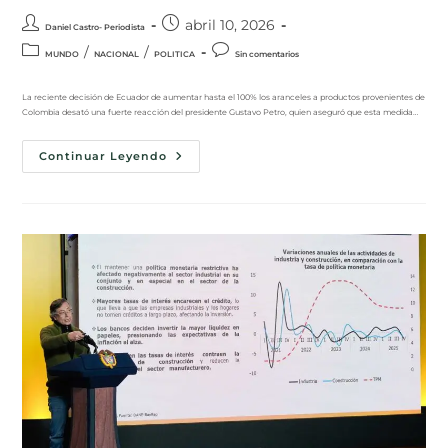
abril 10, 2026
Daniel Castro- Periodista
/
/
MUNDO
NACIONAL
POLITICA
Sin comentarios
La reciente decisión de Ecuador de aumentar hasta el 100% los aranceles a productos provenientes de
Colombia desató una fuerte reacción del presidente Gustavo Petro, quien aseguró que esta medida…
Continuar Leyendo