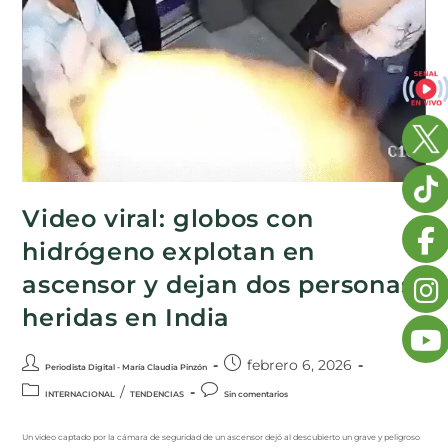
Video viral: globos con
hidrógeno explotan en
ascensor y dejan dos personas
heridas en India
febrero 6, 2026
Periodista Digital - María Claudia Pinzón
/
INTERNACIONAL
TENDENCIAS
Sin comentarios
Un video captado por la cámara de seguridad de un ascensor dejó al descubierto un grave y peligroso