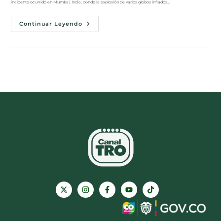
incidente ocurrido en Mumbai, India, donde la explosión de varios globos inflados…
Continuar Leyendo