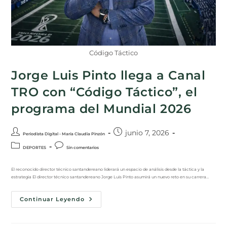
Código Táctico
Jorge Luis Pinto llega a Canal
TRO con “Código Táctico”, el
programa del Mundial 2026
junio 7, 2026
Periodista Digital - María Claudia Pinzón
DEPORTES
Sin comentarios
El reconocido director técnico santandereano liderará un espacio de análisis desde la táctica y la
estrategia El director técnico santandereano Jorge Luis Pinto asumirá un nuevo reto en su carrera…
Continuar Leyendo