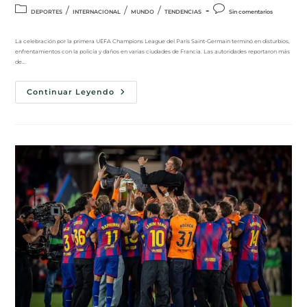
/
/
/
DEPORTES
INTERNACIONAL
MUNDO
TENDENCIAS
Sin comentarios
La celebración por la primera UEFA Champions League del Paris Saint-Germain terminó en disturbios,
enfrentamientos con la policía y daños en varias ciudades de Francia. Las autoridades reportaron más
de…
Continuar Leyendo