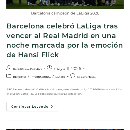
Barcelona campeón de LaLiga 2026
Barcelona celebró LaLiga tras
vencer al Real Madrid en una
noche marcada por la emoción
de Hansi Flick
mayo 11, 2026
Daniel Castro- Periodista
/
/
DEPORTES
INTERNACIONAL
MUNDO
Sin comentarios
El FC Barcelona derrotó 2-0 al Real Madrid y aseguró el título de LaLiga 2025-2026 frente a su afición
en el Spotify Camp Nou. La celebración estuvo atravesada por un…
Continuar Leyendo