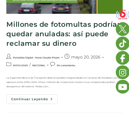
Millones de fotomultas podrían
quedar anuladas: así puede
reclamar su dinero
mayo 20, 2026
Periodista Digital - María Claudia Pinzón
/
MOVILIDAD
NACIONAL
Sin comentarios
La Superintendencia de Transporte detectó posibles irregularidades en cámaras de fotodetección que
operaron entre 2018 y 2024. Ahora, millones de conductores revisan si sus comparendos podrían
desaparecer del sistema. Redacción:…
Continuar Leyendo