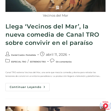
Vecinos del Mar
Llega ‘Vecinos del Mar’, la
nueva comedia de Canal TRO
sobre convivir en el paraíso
abril 11, 2026
Daniel Castro- Periodista
/
ESPECIAL TRO
ESTRENOS TRO
Sin comentarios
Canal TRO estrena Vecinos del Mar, una serie que mezcla comedia y drama para retratar las
tensiones de convivir en un entorno paradisíaco. La producción llegará a televisión y plataformas…
Continuar Leyendo