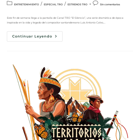
/
/
ENTRETENIMIENTO
ESPECIAL TRO
ESTRENOS TRO
Sin comentarios
Este fin de semana llega a la pantalla de Canal TRO “El Silencio”, una serie dramática de época
inspirada en la vida y legado del compositor santandereano Luis Antonio Calvo,…
Continuar Leyendo