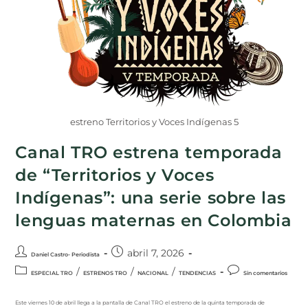
estreno Territorios y Voces Indígenas 5
Canal TRO estrena temporada
de “Territorios y Voces
Indígenas”: una serie sobre las
lenguas maternas en Colombia
abril 7, 2026
Daniel Castro- Periodista
/
/
/
ESPECIAL TRO
ESTRENOS TRO
NACIONAL
TENDENCIAS
Sin comentarios
Este viernes 10 de abril llega a la pantalla de Canal TRO el estreno de la quinta temporada de