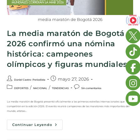
media maratón de Bogotá 2026
La media maratón de Bogotá
2026 confirmó una nómina
histórica: campeones
olímpicos y figuras mundiales
mayo 27, 2026
Daniel Castro- Periodista
/
/
DEPORTES
NACIONAL
TENDENCIAS
Sin comentarios
La media maratón de Bogotá presentó oficialmente a las primeras estrellas internacionales que
competirán en la edición 2026. El evento reunirá campeones de las maratones más importantes del
mundo, atletas…
Continuar Leyendo