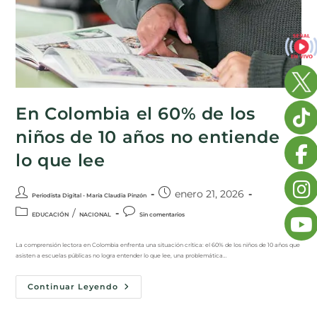
En Colombia el 60% de los
niños de 10 años no entiende
lo que lee
enero 21, 2026
Periodista Digital - María Claudia Pinzón
/
EDUCACIÓN
NACIONAL
Sin comentarios
La comprensión lectora en Colombia enfrenta una situación crítica: el 60% de los niños de 10 años que
asisten a escuelas públicas no logra entender lo que lee, una problemática…
Continuar Leyendo