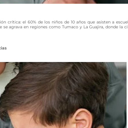
ón crítica: el 60% de los niños de 10 años que asisten a escue
ue se agrava en regiones como Tumaco y La Guajira, donde la ci
cias