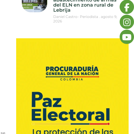
del ELN en zona rural de
Lebrija
Daniel Castro- Periodista
agosto 9,
2026
 se