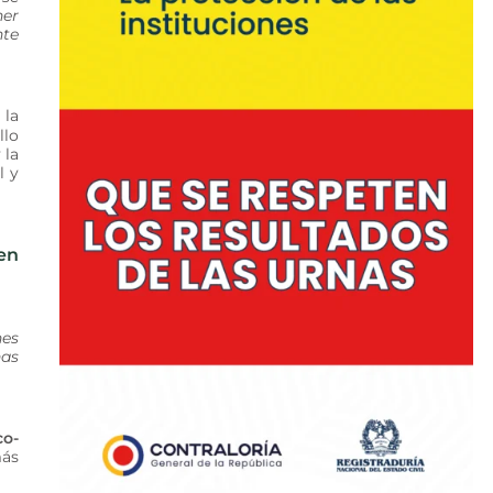
ner
nte
 la
llo
 la
l y
 en
nes
nas
co-
más