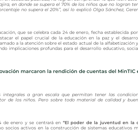
ra, en donde se supera el 70% de los niños que no logran te
orcentaje no supera el 20%”, así lo explicó Olga Sánchez, Gere
cación, que se celebra cada 24 de enero, fecha establecida por
tacar el papel crucial de la educación en la paz y el desarro
amado a la atención sobre el estado actual de la alfabetización y
do implicaciones profundas para el desarrollo educativo, socia
novación marcaron la rendición de cuentas del MinTIC
s integrales a gran escala que permitan tener las condicio
tor de los niños. Pero sobre todo material de calidad y bue
24 de enero y se centrará en
“El poder de la juventud en la 
 socios activos en la construcción de sistemas educativos 