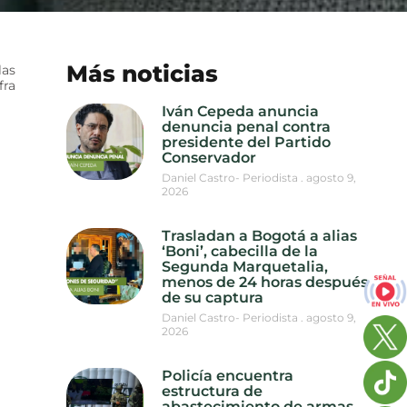
Más noticias
las
fra
Iván Cepeda anuncia
denuncia penal contra
presidente del Partido
Conservador
Daniel Castro- Periodista
agosto 9,
2026
Trasladan a Bogotá a alias
‘Boni’, cabecilla de la
Segunda Marquetalia,
menos de 24 horas después
de su captura
Daniel Castro- Periodista
agosto 9,
2026
Policía encuentra
estructura de
abastecimiento de armas