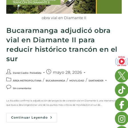
obra vial en Diamante II
Bucaramanga adjudicó obra
vial en Diamante II para
reducir histórico trancón en el
sur
mayo 28, 2026
Daniel Castro- Periodista
/
/
/
ÁREA METROPOLITANA
BUCARAMANGA
MOVILIDAD
SANTANDER
Sin comentarios
La Alcaldía confirmó la adjudicación del proyecto de conexión vial en Diamante II, una intervención
que busca descongestionar uno de los puntos más críticos de movilidad en el sur de…
Continuar Leyendo