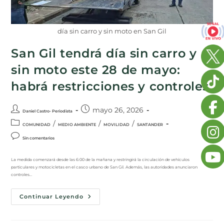
día sin carro y sin moto en San Gil
San Gil tendrá día sin carro y
sin moto este 28 de mayo:
habrá restricciones y controles
mayo 26, 2026
Daniel Castro- Periodista
/
/
/
COMUNIDAD
MEDIO AMBIENTE
MOVILIDAD
SANTANDER
Sin comentarios
La medida comenzará desde las 6:00 de la mañana y restringirá la circulación de vehículos
particulares y motocicletas en el casco urbano de San Gil. Además, las autoridades anunciaron
controles…
Continuar Leyendo