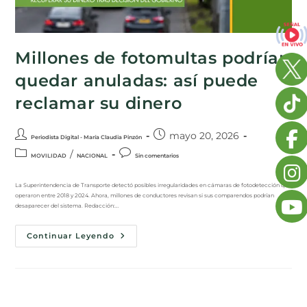
Millones de fotomultas podrían
quedar anuladas: así puede
reclamar su dinero
mayo 20, 2026
Periodista Digital - María Claudia Pinzón
/
MOVILIDAD
NACIONAL
Sin comentarios
La Superintendencia de Transporte detectó posibles irregularidades en cámaras de fotodetección que
operaron entre 2018 y 2024. Ahora, millones de conductores revisan si sus comparendos podrían
desaparecer del sistema. Redacción:…
Continuar Leyendo