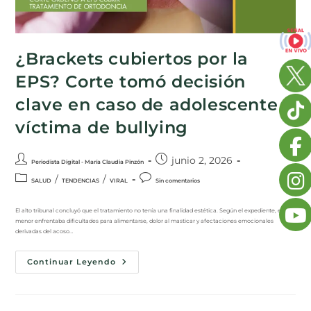
¿Brackets cubiertos por la
EPS? Corte tomó decisión
clave en caso de adolescente
víctima de bullying
junio 2, 2026
Periodista Digital - María Claudia Pinzón
/
/
SALUD
TENDENCIAS
VIRAL
Sin comentarios
El alto tribunal concluyó que el tratamiento no tenía una finalidad estética. Según el expediente, el
menor enfrentaba dificultades para alimentarse, dolor al masticar y afectaciones emocionales
derivadas del acoso…
Continuar Leyendo