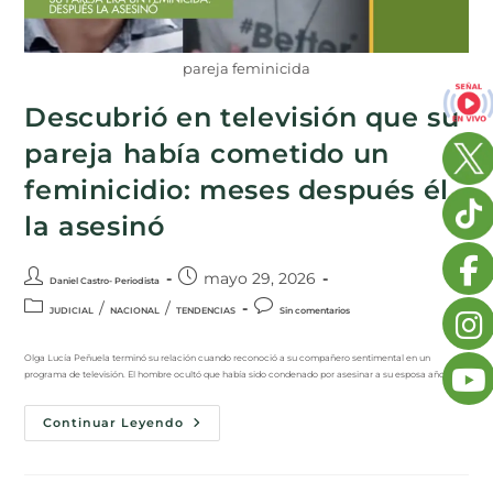
pareja feminicida
Descubrió en televisión que su
pareja había cometido un
feminicidio: meses después él
la asesinó
mayo 29, 2026
Daniel Castro- Periodista
/
/
JUDICIAL
NACIONAL
TENDENCIAS
Sin comentarios
Olga Lucía Peñuela terminó su relación cuando reconoció a su compañero sentimental en un
programa de televisión. El hombre ocultó que había sido condenado por asesinar a su esposa años…
Continuar Leyendo