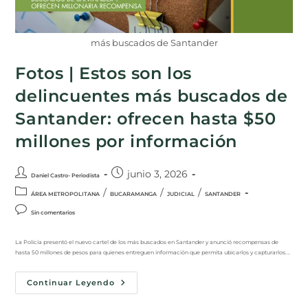
más buscados de Santander
Fotos | Estos son los
delincuentes más buscados de
Santander: ofrecen hasta $50
millones por información
junio 3, 2026
Daniel Castro- Periodista
/
/
/
ÁREA METROPOLITANA
BUCARAMANGA
JUDICIAL
SANTANDER
Sin comentarios
La Policía presentó el nuevo cartel de los más buscados en Santander y anunció recompensas de
hasta 50 millones de pesos para quienes entreguen información que permita ubicarlos y capturarlos.…
Continuar Leyendo