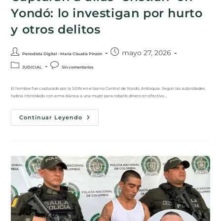
Yondó: lo investigan por hurto
y otros delitos
mayo 27, 2026
Periodista Digital - María Claudia Pinzón
JUDICIAL
Sin comentarios
El hombre fue capturado por la SIJIN en el barrio Central de Yondó, Antioquia. Según las autoridades,
habría intimidado con arma blanca a una mujer para robarle dinero en efectivo.…
Continuar Leyendo