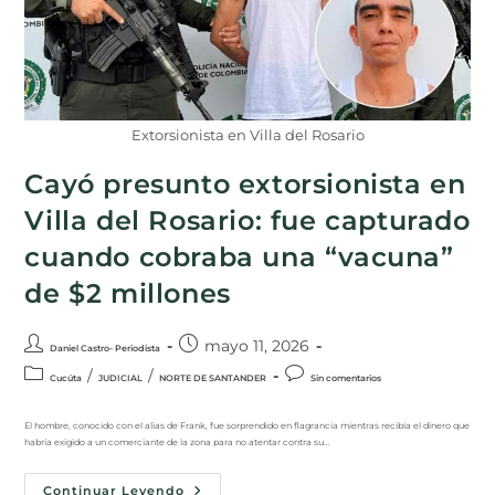
Extorsionista en Villa del Rosario
Cayó presunto extorsionista en
Villa del Rosario: fue capturado
cuando cobraba una “vacuna”
de $2 millones
mayo 11, 2026
Daniel Castro- Periodista
/
/
Cucúta
JUDICIAL
NORTE DE SANTANDER
Sin comentarios
El hombre, conocido con el alias de Frank, fue sorprendido en flagrancia mientras recibía el dinero que
habría exigido a un comerciante de la zona para no atentar contra su…
Continuar Leyendo