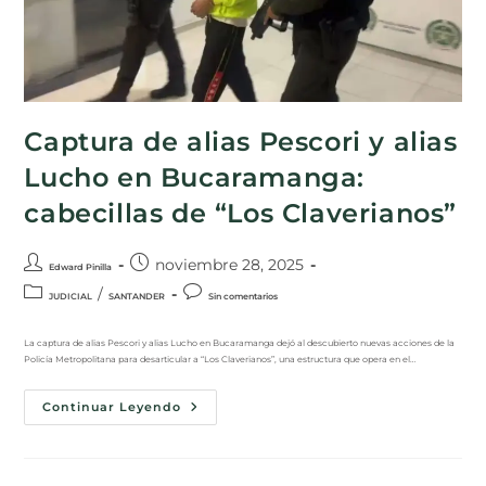
Captura de alias Pescori y alias
Lucho en Bucaramanga:
cabecillas de “Los Claverianos”
noviembre 28, 2025
Edward Pinilla
/
JUDICIAL
SANTANDER
Sin comentarios
La captura de alias Pescori y alias Lucho en Bucaramanga dejó al descubierto nuevas acciones de la
Policía Metropolitana para desarticular a “Los Claverianos”, una estructura que opera en el…
Continuar Leyendo