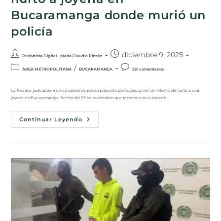
Bucaramanga donde murió un
policía
diciembre 9, 2025
Periodista Digital - María Claudia Pinzón
/
ÁREA METROPOLITANA
BUCARAMANGA
Sin comentarios
La Fiscalía judicializó a cinco personas por su presunta participación en un intento de hurto a una
joyería en Bucaramanga, hecho del 29 de noviembre que terminó con la muerte…
Continuar Leyendo