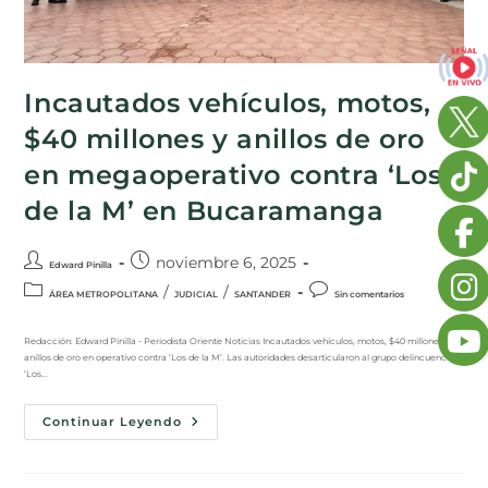
Incautados vehículos, motos,
$40 millones y anillos de oro
en megaoperativo contra ‘Los
de la M’ en Bucaramanga
noviembre 6, 2025
Edward Pinilla
/
/
ÁREA METROPOLITANA
JUDICIAL
SANTANDER
Sin comentarios
Redacción: Edward Pinilla - Periodista Oriente Noticias Incautados vehículos, motos, $40 millones y
anillos de oro en operativo contra ‘Los de la M’. Las autoridades desarticularon al grupo delincuencial
‘Los…
Continuar Leyendo