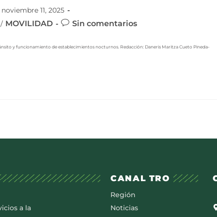
noviembre 11, 2025
MOVILIDAD
Sin comentarios
/
ánsito y funcionamiento de establecimientos nocturnos. Redacción: Daneris Maritza Cueto Pineda-
CANAL TRO
Región
icios a la
Noticias