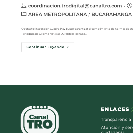
coordinacion.trodigital@canaltro.com
ÁREA METROPOLITANA
BUCARAMANGA
/
Operativo integral en Cuadra Play buscó garantizar el cumplimiento de normas de tr
Periodista de Oriente Noticias Durante la jornada,…
Continuar Leyendo
ENLACES
Transparencia
Atención y serv
ciudadanía