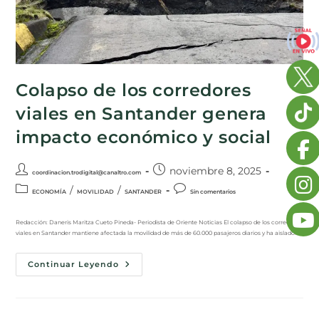
Colapso de los corredores
viales en Santander genera
impacto económico y social
noviembre 8, 2025
coordinacion.trodigital@canaltro.com
/
/
ECONOMÍA
MOVILIDAD
SANTANDER
Sin comentarios
Redacción: Daneris Maritza Cueto Pineda- Periodista de Oriente Noticias El colapso de los corredores
viales en Santander mantiene afectada la movilidad de más de 60.000 pasajeros diarios y ha aislado…
Continuar Leyendo