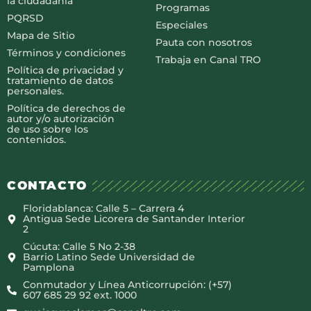
la ciudadanía
Programas
PQRSD
Especiales
Mapa de Sitio
Pauta con nosotros
Términos y condiciones
Trabaja en Canal TRO
Política de privacidad y
tratamiento de datos
personales.
Política de derechos de
autor y/o autorización
de uso sobre los
contenidos.
CONTACTO
Floridablanca: Calle 5 – Carrera 4
Antigua Sede Licorera de Santander Interior
2
Cúcuta: Calle 5 No 2-38
Barrio Latino Sede Universidad de
Pamplona
Conmutador y Línea Anticorrupción: (+57)
607 685 29 92 ext. 1000