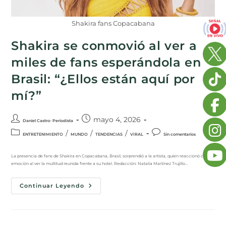
Shakira fans Copacabana
Shakira se conmovió al ver a
miles de fans esperándola en
Brasil: “¿Ellos están aquí por
mí?”
mayo 4, 2026
Daniel Castro- Periodista
/
/
/
ENTRETENIMIENTO
MUNDO
TENDENCIAS
VIRAL
Sin comentarios
La presencia de fans de Shakira en Copacabana, Brasil, sorprendió a la artista, quien reaccionó con
emoción al ver la multitud reunida frente a su hotel. Redacción: Natalia Martínez Trujillo…
Continuar Leyendo