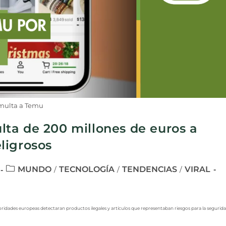
multa a Temu
ta de 200 millones de euros a
ligrosos
MUNDO
TECNOLOGÍA
TENDENCIAS
VIRAL
/
/
/
ridades europeas detectaran productos ilegales y artículos que representaban riesgos para la segurid