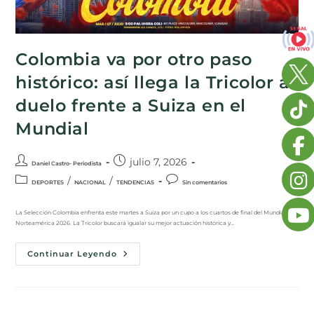
Colombia va por otro paso
histórico: así llega la Tricolor al
duelo frente a Suiza en el
Mundial
julio 7, 2026
Daniel Castro- Periodista
/
/
DEPORTES
NACIONAL
TENDENCIAS
Sin comentarios
La Selección Colombia enfrenta este martes a Suiza por un cupo a los cuartos de final del Mundial de
Norteamérica 2026. La Tricolor buscará igualar su mejor actuación histórica y…
Continuar Leyendo