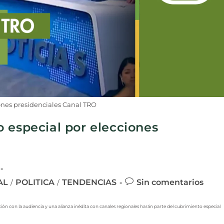
ones presidenciales Canal TRO
 especial por elecciones
AL
POLITICA
TENDENCIAS
Sin comentarios
/
/
acción con la audiencia y una alianza inédita con canales regionales harán parte del cubrimiento especial