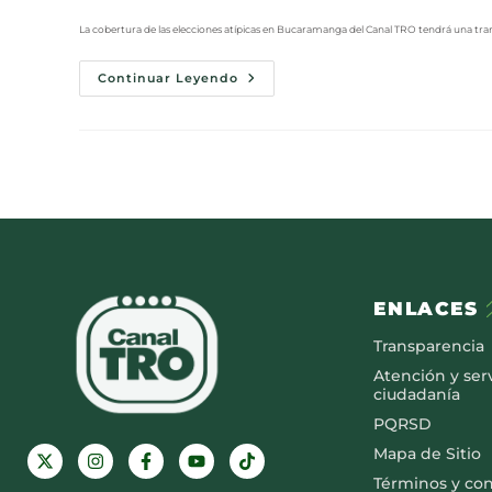
La cobertura de las elecciones atípicas en Bucaramanga del Canal TRO tendrá una tra
Continuar Leyendo
ENLACES
Transparencia
Atención y serv
ciudadanía
PQRSD
Mapa de Sitio
Términos y co