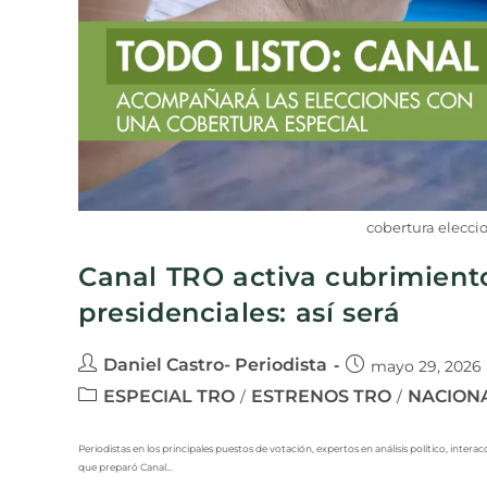
cobertura elecci
Canal TRO activa cubrimiento
presidenciales: así será
Daniel Castro- Periodista
mayo 29, 2026
ESPECIAL TRO
ESTRENOS TRO
NACION
/
/
Periodistas en los principales puestos de votación, expertos en análisis político, inter
que preparó Canal…