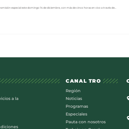
nsmisión especial este domingo 14 de diciembre, con más de cinco horas en vivo a través de…
CANAL TRO
Región
icios a la
Noticias
Programas
Especiales
Pauta con nosotros
ndiciones