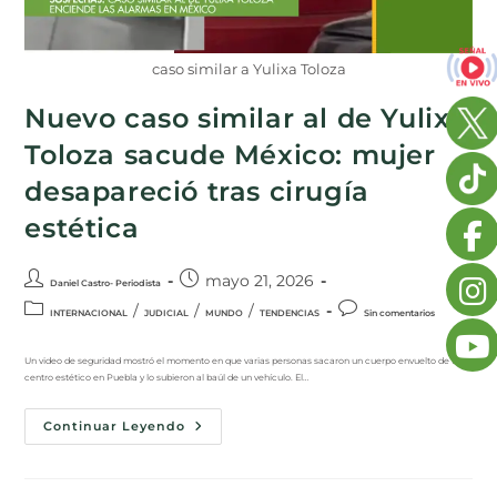
caso similar a Yulixa Toloza
Nuevo caso similar al de Yulixa
Toloza sacude México: mujer
desapareció tras cirugía
estética
mayo 21, 2026
Daniel Castro- Periodista
/
/
/
INTERNACIONAL
JUDICIAL
MUNDO
TENDENCIAS
Sin comentarios
Un video de seguridad mostró el momento en que varias personas sacaron un cuerpo envuelto de un
centro estético en Puebla y lo subieron al baúl de un vehículo. El…
Continuar Leyendo