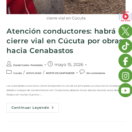
cierre vial en Cúcuta
Atención conductores: habrá
cierre vial en Cúcuta por obras
hacia Cenabastos
mayo 15, 2026
Daniel Castro- Periodista
/
/
Cucúta
MOVILIDAD
NORTE DE SANTANDER
Sin comentarios
Las autoridades anunciaron cierres temporales en uno de los principales accesos hacia Cenabastos
debido a trabajos de mantenimiento vial. Conductores deberán tomar desvíos durante varios días.
Redacción: Karilyn Guerrero –…
Continuar Leyendo