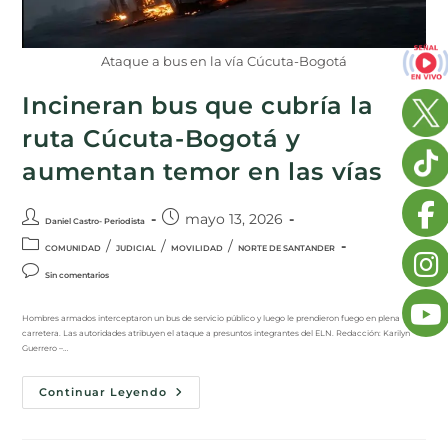
Ataque a bus en la vía Cúcuta-Bogotá
Incineran bus que cubría la
ruta Cúcuta-Bogotá y
aumentan temor en las vías
mayo 13, 2026
Daniel Castro- Periodista
/
/
/
COMUNIDAD
JUDICIAL
MOVILIDAD
NORTE DE SANTANDER
Sin comentarios
Hombres armados interceptaron un bus de servicio público y luego le prendieron fuego en plena
carretera. Las autoridades atribuyen el ataque a presuntos integrantes del ELN. Redacción: Karilyn
Guerrero –…
Continuar Leyendo