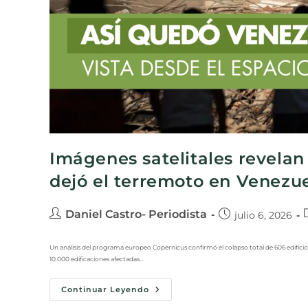
Imágenes satelitales revelan
dejó el terremoto en Venezu
Daniel Castro- Periodista
julio 6, 2026
Un análisis del programa europeo Copernicus confirmó el colapso total de 606 edificios
10.000 edificaciones afectadas…
Continuar Leyendo