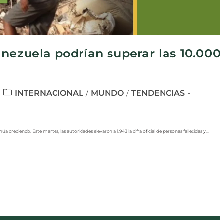
nezuela podrían superar las 10.000
INTERNACIONAL
MUNDO
TENDENCIAS
/
/
creciendo. Este martes, las autoridades elevaron a 1.943 la cifra oficial de personas fallecidas y…