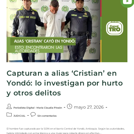
Capturan a alias ‘Cristian’ en
Yondó: lo investigan por hurto
y otros delitos
mayo 27, 2026
Periodista Digital - María Claudia Pinzón
JUDICIAL
Sin comentarios
El hombre fue capturado por la SIJIN en el barrio Central de Yondó, Antioquia. Según las autoridades,
habría intimidado con arma blanca a una mujer para robarle dinero en efectivo.…