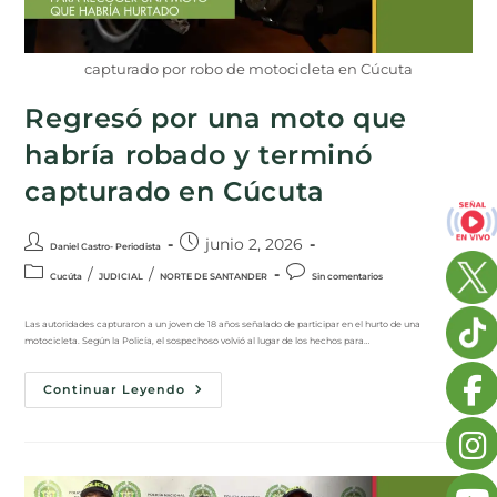
capturado por robo de motocicleta en Cúcuta
Regresó por una moto que
habría robado y terminó
capturado en Cúcuta
junio 2, 2026
Daniel Castro- Periodista
/
/
Cucúta
JUDICIAL
NORTE DE SANTANDER
Sin comentarios
Las autoridades capturaron a un joven de 18 años señalado de participar en el hurto de una
motocicleta. Según la Policía, el sospechoso volvió al lugar de los hechos para…
Continuar Leyendo