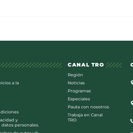
CANAL TRO
Región
icios a la
Noticias
Programas
Especiales
Pauta con nosotros
ndiciones
Trabaja en Canal
vacidad y
TRO
 datos personales.
rechos de autor y/o