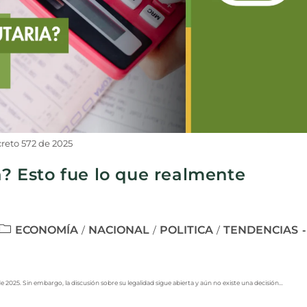
reto 572 de 2025
a? Esto fue lo que realmente
ECONOMÍA
NACIONAL
POLITICA
TENDENCIAS
/
/
/
de 2025. Sin embargo, la discusión sobre su legalidad sigue abierta y aún no existe una decisión…