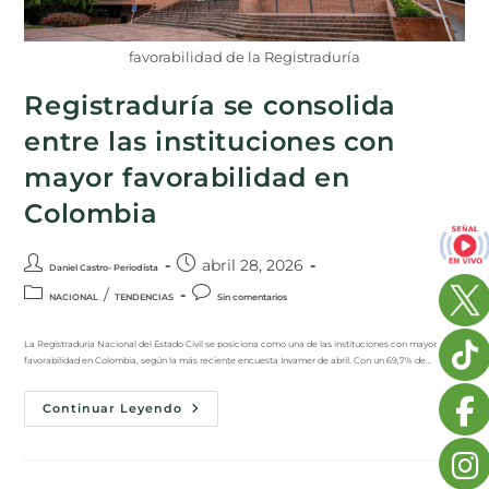
favorabilidad de la Registraduría
Registraduría se consolida
entre las instituciones con
mayor favorabilidad en
Colombia
abril 28, 2026
Daniel Castro- Periodista
/
NACIONAL
TENDENCIAS
Sin comentarios
La Registraduría Nacional del Estado Civil se posiciona como una de las instituciones con mayor
favorabilidad en Colombia, según la más reciente encuesta Invamer de abril. Con un 69,7% de…
Continuar Leyendo